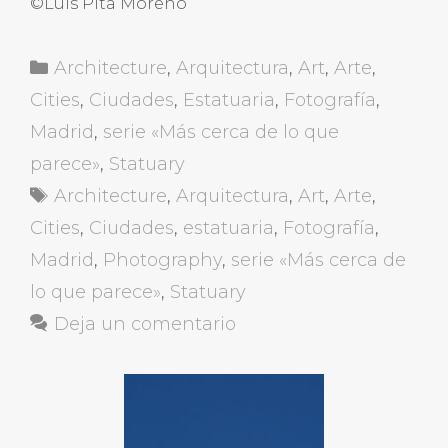
©Luis Pita Moreno
Categorías
Architecture
,
Arquitectura
,
Art
,
Arte
,
Cities
,
Ciudades
,
Estatuaria
,
Fotografía
,
Madrid
,
serie «Más cerca de lo que
parece»
,
Statuary
Etiquetas
Architecture
,
Arquitectura
,
Art
,
Arte
,
Cities
,
Ciudades
,
estatuaria
,
Fotografía
,
Madrid
,
Photography
,
serie «Más cerca de
lo que parece»
,
Statuary
Deja un comentario