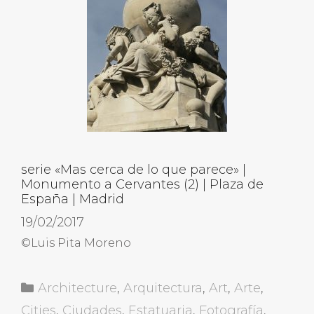
serie «Mas cerca de lo que parece» |
Monumento a Cervantes (2) | Plaza de
España | Madrid
19/02/2017
©Luis Pita Moreno
Categorías
Architecture
,
Arquitectura
,
Art
,
Arte
,
Cities
,
Ciudades
,
Estatuaria
,
Fotografía
,