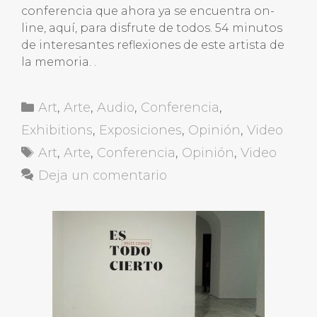
conferencia que ahora ya se encuentra on-
line, aquí, para disfrute de todos. 54 minutos
de interesantes reflexiones de este artista de
la memoria. .
Categorías
Art
,
Arte
,
Audio
,
Conferencia
,
Exhibitions
,
Exposiciones
,
Opinión
,
Video
Etiquetas
Art
,
Arte
,
Conferencia
,
Opinión
,
Video
Deja un comentario