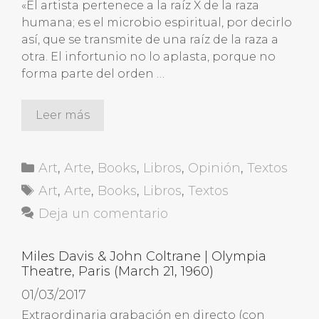
«El artista pertenece a la raíz X de la raza
humana; es el microbio espiritual, por decirlo
así, que se transmite de una raíz de la raza a
otra. El infortunio no lo aplasta, porque no
forma parte del orden …
Leer más
Categorías
Art
,
Arte
,
Books
,
Libros
,
Opinión
,
Textos
Etiquetas
Art
,
Arte
,
Books
,
Libros
,
Textos
Deja un comentario
Miles Davis & John Coltrane | Olympia
Theatre, Paris (March 21, 1960)
01/03/2017
Extraordinaria grabación en directo (con