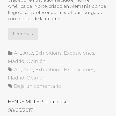
grabador e ilustrador nacido en 1871 en
América del Norte, criado en Alemania donde
llegó a ser profesor de la Bauhaus, purgado
con motivo de la infame …
Leer más
Categorías
Art
,
Arte
,
Exhibitions
,
Exposiciones
,
Madrid
,
Opinión
Etiquetas
Art
,
Arte
,
Exhibitions
,
Exposiciones
,
Madrid
,
Opinión
Deja un comentario
HENRY MILLER lo dijo así…
08/03/2017