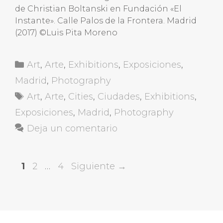
de Christian Boltanski en Fundación «El
Instante». Calle Palos de la Frontera. Madrid
(2017) ©Luis Pita Moreno
Categorías
Art
,
Arte
,
Exhibitions
,
Exposiciones
,
Madrid
,
Photography
Etiquetas
Art
,
Arte
,
Cities
,
Ciudades
,
Exhibitions
,
Exposiciones
,
Madrid
,
Photography
Deja un comentario
Página
Página
Página
1
2
…
4
Siguiente
→