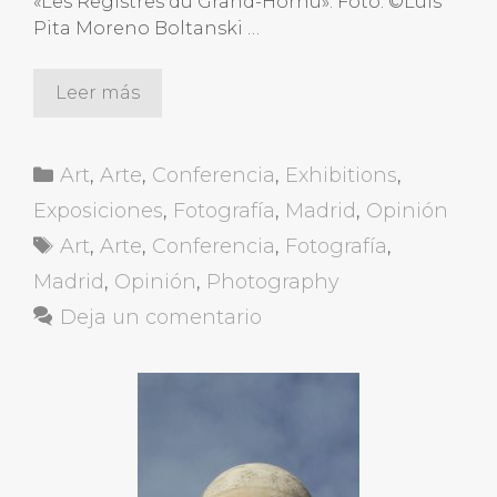
«Les Registres du Grand-Hornu». Foto: ©Luis
Pita Moreno Boltanski …
Leer más
Categorías
Art
,
Arte
,
Conferencia
,
Exhibitions
,
Exposiciones
,
Fotografía
,
Madrid
,
Opinión
Etiquetas
Art
,
Arte
,
Conferencia
,
Fotografía
,
Madrid
,
Opinión
,
Photography
Deja un comentario