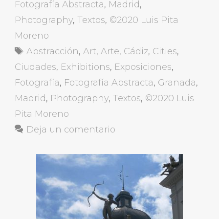
Fotografía Abstracta
,
Madrid
,
Photography
,
Textos
,
©2020 Luis Pita
Moreno
Etiquetas
Abstracción
,
Art
,
Arte
,
Cádiz
,
Cities
,
Ciudades
,
Exhibitions
,
Exposiciones
,
Fotografía
,
Fotografía Abstracta
,
Granada
,
Madrid
,
Photography
,
Textos
,
©2020 Luis
Pita Moreno
Deja un comentario