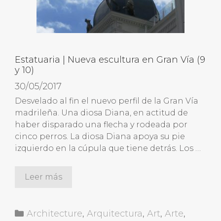
Estatuaria | Nueva escultura en Gran Vía (9
y 10)
30/05/2017
Desvelado al fin el nuevo perfil de la Gran Vía
madrileña. Una diosa Diana, en actitud de
haber disparado una flecha y rodeada por
cinco perros. La diosa Diana apoya su pie
izquierdo en la cúpula que tiene detrás. Los …
Leer más
Categorías
Architecture
,
Arquitectura
,
Art
,
Arte
,