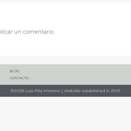
licar un comentario.
BLOG
CONTACTO
©2026 Luis Pita Moreno | Website established in 2001