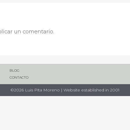
licar un comentario.
BLOG
CONTACTO
©2026 Luis Pita Moreno | Website established in 2001