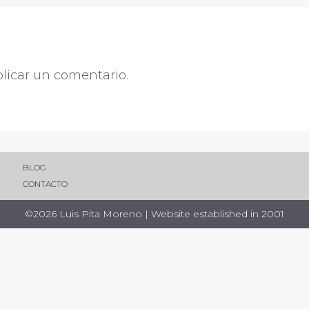
licar un comentario.
BLOG
CONTACTO
©2026 Luis Pita Moreno | Website established in 2001