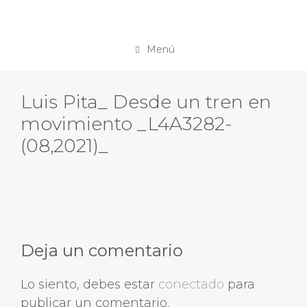
Saltar
LUIS PITA MORENO
al
contenido
Menú
Luis Pita_ Desde un tren en
movimiento _L4A3282-
(08,2021)_
Deja un comentario
Lo siento, debes estar
conectado
para
publicar un comentario.