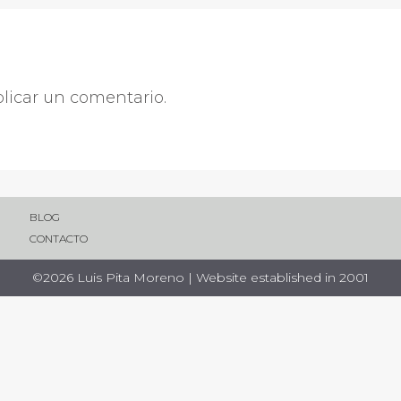
licar un comentario.
BLOG
CONTACTO
©2026 Luis Pita Moreno | Website established in 2001