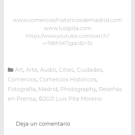
.
www.comercioshistoricosdemadrid.com
www.luispita.com
https://www.youtube.com/watch?
v=f68h5K7jgqc&t=3s
Categorías
Art
,
Arte
,
Audio
,
Cities
,
Ciudades
,
Comercios
,
Comercios Históricos
,
Fotografía
,
Madrid
,
Photography
,
Reseñas
en Prensa
,
©2021 Luis Pita Moreno
Deja un comentario