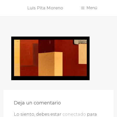
Saltar
Luis Pita Moreno
Menú
al
contenido
Deja un comentario
Lo siento, debes estar
conectado
para