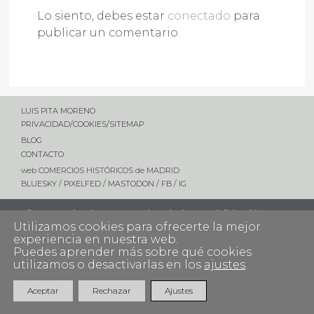
Lo siento, debes estar
conectado
para
publicar un comentario.
LUIS PITA MORENO
PRIVACIDAD
/
COOKIES
/
SITEMAP
BLOG
CONTACTO
web COMERCIOS HISTÓRICOS de MADRID
BLUESKY
/
PIXELFED
/
MASTODON /
FB
/
IG
©2026 Luis Pita Moreno | Website established in 2001
Utilizamos cookies para ofrecerte la mejor
experiencia en nuestra web.
Puedes aprender más sobre qué cookies
utilizamos o desactivarlas en los
ajustes
.
Aceptar
Rechazar
Ajustes