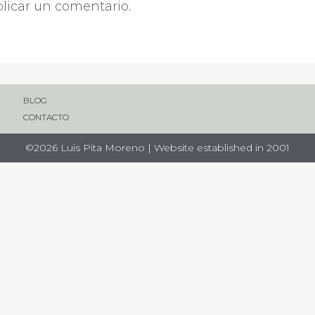
licar un comentario.
BLOG
CONTACTO
©2026 Luis Pita Moreno | Website established in 2001