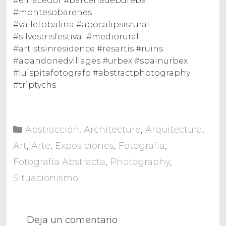
#elhacedor
#barcenadebureba
#montesobarenes
#valletobalina
#apocalipsisrural
#silvestrisfestival
#mediorural
#artistsinresidence #resartis #ruins
#abandonedvillages #urbex #spainurbex
#luispitafotografo #abstractphotography
#triptychs
Categorías
Abstracción
,
Architecture
,
Arquitectura
,
Art
,
Arte
,
Exposiciones
,
Fotografía
,
Fotografía Abstracta
,
Photography
,
Situacionismo
Deja un comentario