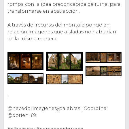
rompa con la idea preconcebida de ruina, para
transformarse en abstracción.
A través del recurso del montaje pongo en
relación imágenes que aisladas no hablarían
de la misma manera.
,
@hacedorimagenesypalabras |
Coordina:
@dorien_69