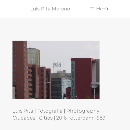
Saltar
Luis Pita Moreno
Menú
al
contenido
Luis Pita | Fotografía | Photography |
Ciudades | Cities | 2016-rotterdam-1989