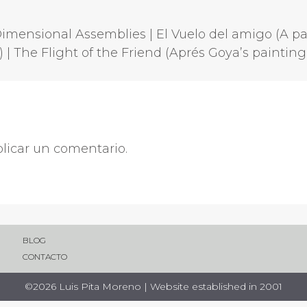
Dimensional Assemblies | El Vuelo del amigo (A pa
) | The Flight of the Friend (Aprés Goya’s painting
licar un comentario.
BLOG
CONTACTO
©2026 Luis Pita Moreno | Website established in 2001