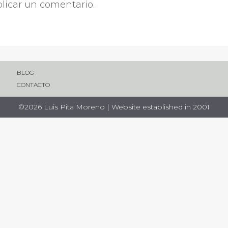
licar un comentario.
BLOG
CONTACTO
©2026 Luis Pita Moreno | Website established in 2001