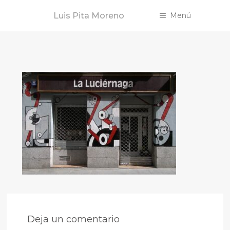
Saltar
Luis Pita Moreno
Menú
al
contenido
Deja un comentario