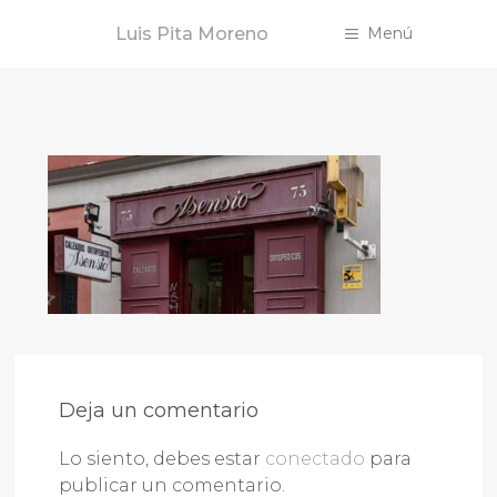
Saltar
Luis Pita Moreno
Menú
al
contenido
Deja un comentario
Lo siento, debes estar
conectado
para
publicar un comentario.