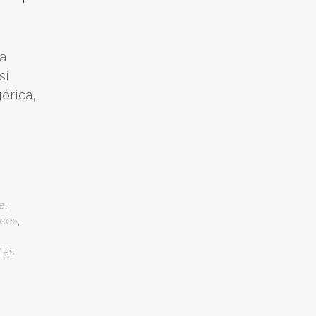
la
si
órica,
a
,
ece»
,
Más