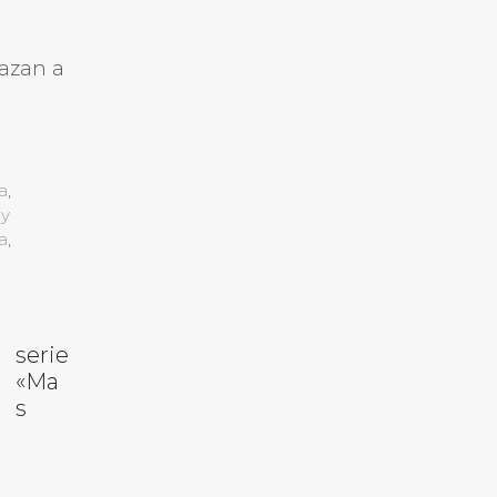
razan a
a
,
ry
a
,
serie
«Ma
s