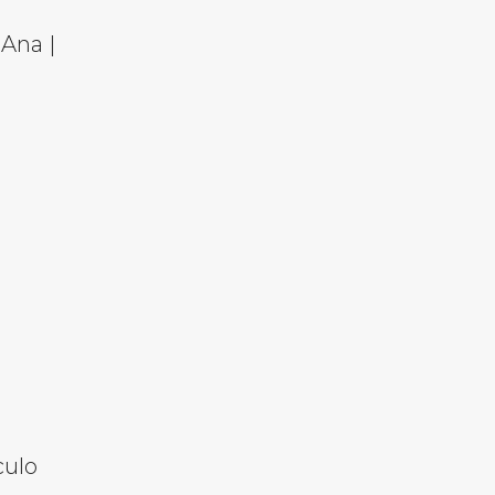
 Ana |
culo