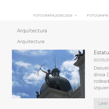
Saltar
al
contenido
FOTOGRAFÍA 2026 | 2024
FOTOGRAFÍA 2
Arquitectura
Arquitectura
Estatu
30/05/2
Desvela
diosa 
rodead
izquier
Leer