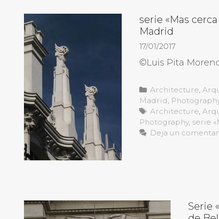
serie «Mas cerca 
Madrid
17/01/2017
©Luis Pita More
Categorías
Architecture
,
Arqu
Madrid
,
Photograph
Etiquetas
Architecture
,
Arqu
Photography
,
serie 
Deja un comentar
Serie 
de Bel