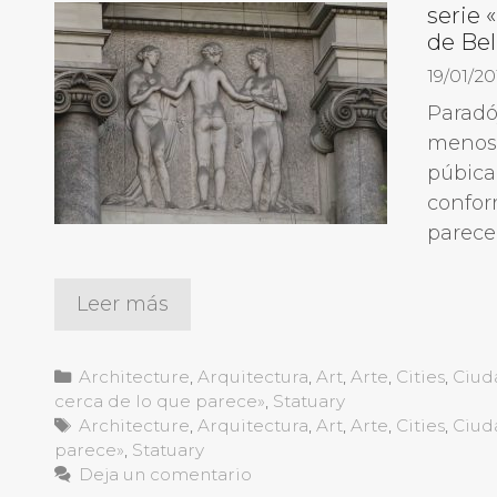
serie 
de Bel
19/01/20
Paradó
menos 
púbica
confor
parece
Leer más
Categorías
Architecture
,
Arquitectura
,
Art
,
Arte
,
Cities
,
Ciud
cerca de lo que parece»
,
Statuary
Etiquetas
Architecture
,
Arquitectura
,
Art
,
Arte
,
Cities
,
Ciud
parece»
,
Statuary
Deja un comentario