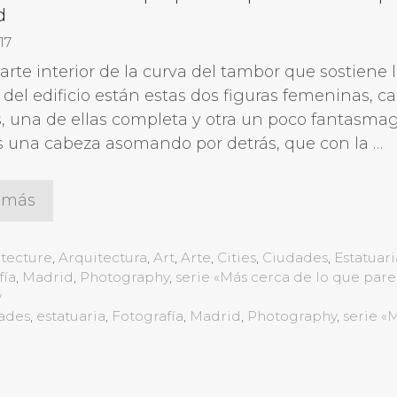
d
17
arte interior de la curva del tambor que sostiene 
del edificio están estas dos figuras femeninas, ca
s, una de ellas completa y otra un poco fantasmag
 una cabeza asomando por detrás, que con la …
 más
gorías
itecture
,
Arquitectura
,
Art
,
Arte
,
Cities
,
Ciudades
,
Estatuari
fía
,
Madrid
,
Photography
,
serie «Más cerca de lo que par
y
ades
,
estatuaria
,
Fotografía
,
Madrid
,
Photography
,
serie «