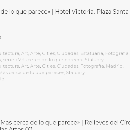
de lo que parece» | Hotel Victoria. Plaza Santa
no
itectura
,
Art
,
Arte
,
Cities
,
Ciudades
,
Estatuaria
,
Fotografía
,
y
,
serie «Más cerca de lo que parece»
,
Statuary
itectura
,
Art
,
Arte
,
Cities
,
Ciudades
,
Fotografía
,
Madrid
,
«Más cerca de lo que parece»
,
Statuary
io
«Mas cerca de lo que parece» | Relieves del Cír
las Artes 02