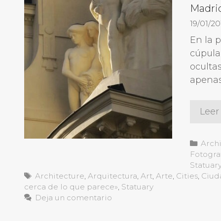
Madri
19/01/20
En la p
cúpula 
oculta
apenas
Leer
Cate
Arch
Fotogra
Statuar
Etiquetas
Architecture
,
Arquitectura
,
Art
,
Arte
,
Cities
,
Ciud
cerca de lo que parece»
,
Statuary
Deja un comentario