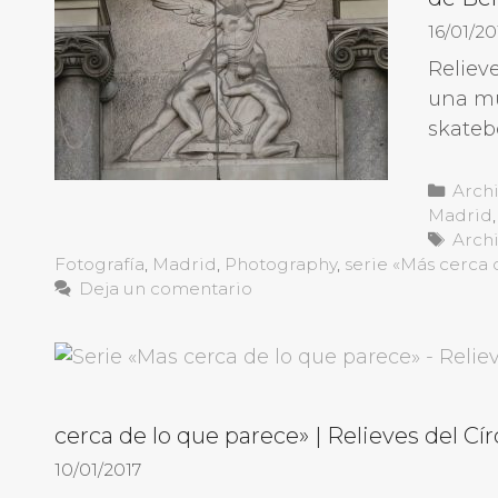
16/01/20
Reliev
una mu
skateb
Cate
Arch
Madrid
Etiqu
Arch
Fotografía
,
Madrid
,
Photography
,
serie «Más cerca 
Deja un comentario
cerca de lo que parece» | Relieves del Cír
10/01/2017