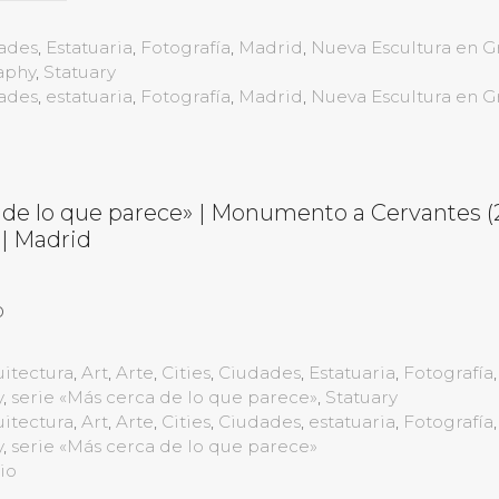
ades
,
Estatuaria
,
Fotografía
,
Madrid
,
Nueva Escultura en G
aphy
,
Statuary
ades
,
estatuaria
,
Fotografía
,
Madrid
,
Nueva Escultura en G
 de lo que parece» | Monumento a Cervantes (2
 | Madrid
o
itectura
,
Art
,
Arte
,
Cities
,
Ciudades
,
Estatuaria
,
Fotografía
,
y
,
serie «Más cerca de lo que parece»
,
Statuary
itectura
,
Art
,
Arte
,
Cities
,
Ciudades
,
estatuaria
,
Fotografía
,
y
,
serie «Más cerca de lo que parece»
io