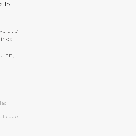
culo
eve que
línea
ulan,
Más
e lo que