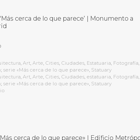
a ‘Más cerca de lo que parece’ | Monumento a
rid
o
itectura
,
Art
,
Arte
,
Cities
,
Ciudades
,
Estatuaria
,
Fotografía
,
y
,
serie «Más cerca de lo que parece»
,
Statuary
itectura
,
Art
,
Arte
,
Cities
,
Ciudades
,
estatuaria
,
Fotografía
,
y
,
serie «Más cerca de lo que parece»
,
Statuary
io
«Más cerca de lo que parece» | Edificio Metrópol