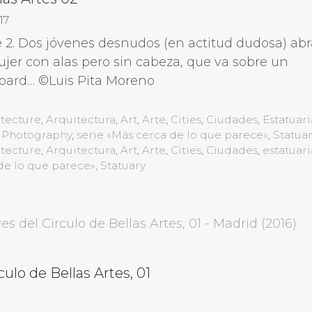
17
e 2. Dos jóvenes desnudos (en actitud dudosa) ab
jer con alas pero sin cabeza, que va sobre un
oard… ©Luis Pita Moreno
gorías
itecture
,
Arquitectura
,
Art
,
Arte
,
Cities
,
Ciudades
,
Estatuari
,
Photography
,
serie «Más cerca de lo que parece»
,
Statua
etas
itecture
,
Arquitectura
,
Art
,
Arte
,
Cities
,
Ciudades
,
estatuari
de lo que parece»
,
Statuary
culo de Bellas Artes, 01