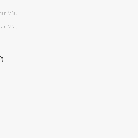
ran Vía
,
ran Vía
,
) |