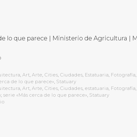
de lo que parece | Ministerio de Agricultura | 
o
itectura
,
Art
,
Arte
,
Cities
,
Ciudades
,
Estatuaria
,
Fotografía
,
erca de lo que parece»
,
Statuary
itectura
,
Art
,
Arte
,
Cities
,
Ciudades
,
estatuaria
,
Fotografía
,
y
,
serie «Más cerca de lo que parece»
,
Statuary
io