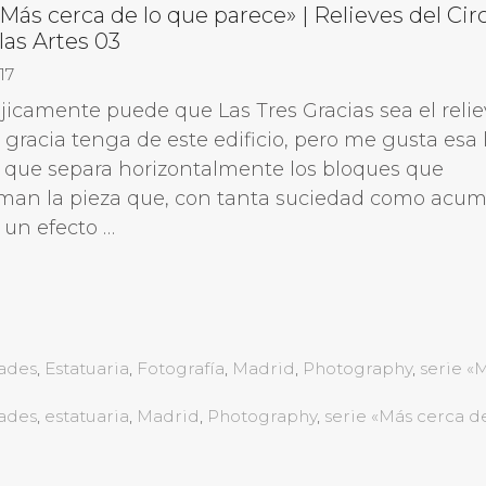
«Más cerca de lo que parece» | Relieves del Cir
las Artes 03
17
jicamente puede que Las Tres Gracias sea el reli
gracia tenga de este edificio, pero me gusta esa 
 que separa horizontalmente los bloques que
man la pieza que, con tanta suciedad como acum
 un efecto …
ades
,
Estatuaria
,
Fotografía
,
Madrid
,
Photography
,
serie «
ades
,
estatuaria
,
Madrid
,
Photography
,
serie «Más cerca d