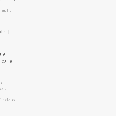
raphy
is |
que
 calle
a
,
ece»
,
rie «Más