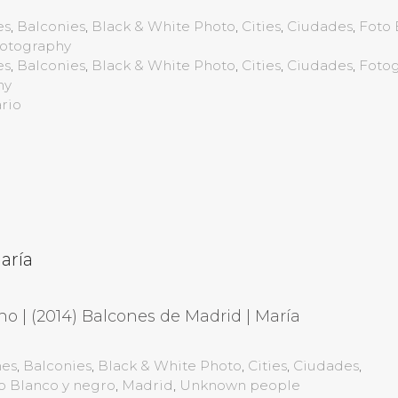
es
,
Balconies
,
Black & White Photo
,
Cities
,
Ciudades
,
Foto 
otography
es
,
Balconies
,
Black & White Photo
,
Cities
,
Ciudades
,
Fotog
hy
rio
aría
o | (2014) Balcones de Madrid | María
nes
,
Balconies
,
Black & White Photo
,
Cities
,
Ciudades
,
o Blanco y negro
,
Madrid
,
Unknown people