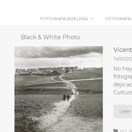
Saltar
al
contenido
FOTOGRAFÍA 2026 | 2024
FOTOGRAFÍA 2
Black & White Photo
Vicent
14/01/20
No hay
fotogra
dejo aq
Cultur
Leer
Cate
Art
,
A