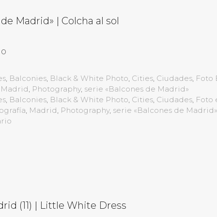
de Madrid» | Colcha al sol
no
es
,
Balconies
,
Black & White Photo
,
Cities
,
Ciudades
,
Foto 
,
Madrid
,
Photography
,
serie «Balcones de Madrid»
es
,
Balconies
,
Black & White Photo
,
Cities
,
Ciudades
,
Foto 
ografía
,
Madrid
,
Photography
,
serie «Balcones de Madrid
rio
id (11) | Little White Dress