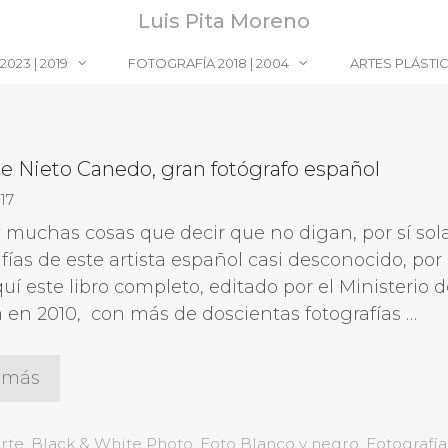
Luis Pita Moreno
023 | 2019
FOTOGRAFÍA 2018 | 2004
ARTES PLÁSTI
e Nieto Canedo, gran fotógrafo español
17
 muchas cosas que decir que no digan, por sí sola
fías de este artista español casi desconocido, por
uí este libro completo, editado por el Ministerio 
a en 2010, con más de doscientas fotografías …
 más
gorías
rte
,
Black & White Photo
,
Foto Blanco y negro
,
Fotografía