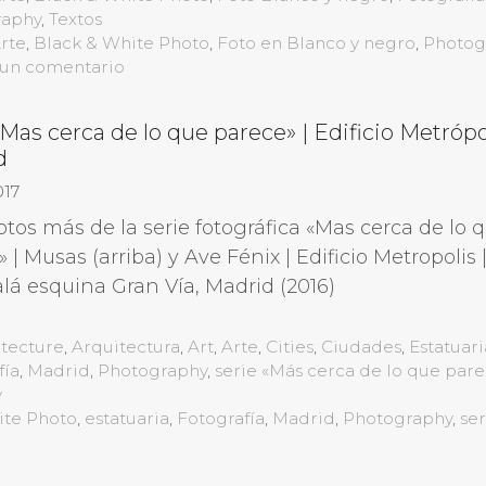
raphy
,
Textos
etas
rte
,
Black & White Photo
,
Foto en Blanco y negro
,
Photog
 un comentario
«Mas cerca de lo que parece» | Edificio Metrópol
d
017
otos más de la serie fotográfica «Mas cerca de lo 
 | Musas (arriba) y Ave Fénix | Edificio Metropolis |
alá esquina Gran Vía, Madrid (2016)
gorías
itecture
,
Arquitectura
,
Art
,
Arte
,
Cities
,
Ciudades
,
Estatuari
fía
,
Madrid
,
Photography
,
serie «Más cerca de lo que par
y
ite Photo
,
estatuaria
,
Fotografía
,
Madrid
,
Photography
,
se