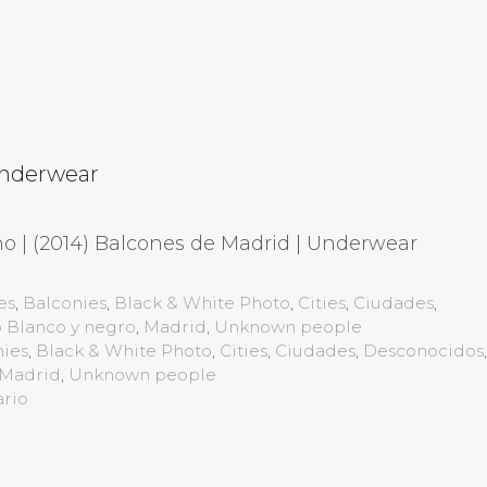
Underwear
o | (2014) Balcones de Madrid | Underwear
es
,
Balconies
,
Black & White Photo
,
Cities
,
Ciudades
,
 Blanco y negro
,
Madrid
,
Unknown people
nies
,
Black & White Photo
,
Cities
,
Ciudades
,
Desconocidos
Madrid
,
Unknown people
ario