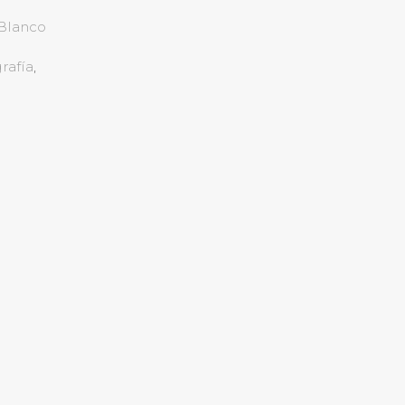
Blanco
rafía
,