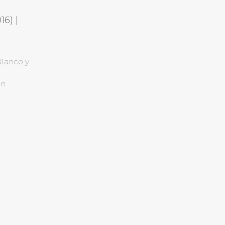
16) |
Blanco y
en