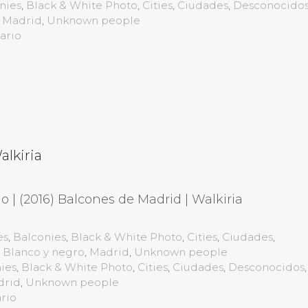
nies
,
Black & White Photo
,
Cities
,
Ciudades
,
Desconocido
,
Madrid
,
Unknown people
ario
alkiria
o | (2016) Balcones de Madrid | Walkiria
es
,
Balconies
,
Black & White Photo
,
Cities
,
Ciudades
,
 Blanco y negro
,
Madrid
,
Unknown people
ies
,
Black & White Photo
,
Cities
,
Ciudades
,
Desconocidos
drid
,
Unknown people
rio